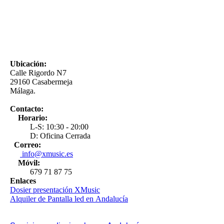
Ubicación:
Calle Rigordo N7
29160 Casabermeja
Málaga.
Contacto:
Horario:
L-S: 10:30 - 20:00
D: Oficina Cerrada
Correo:
info@xmusic.es
Móvil:
679 71 87 75
Enlaces
Dosier presentación XMusic
Alquiler de Pantalla led en Andalucía
Alquiler de Pantalla led en Malaga
Servicios Audiovisuales en Málaga