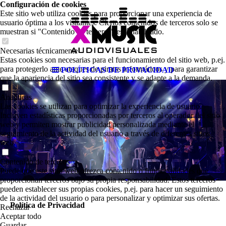
Configuración de cookies
Este sitio web utiliza cookies para proporcionar una experiencia de
usuario óptima a los visitantes. Ciertos contenidos de terceros solo se
muestran si "Contenido de terceros" está habilitado.
Necesarias técnicamente
Estas cookies son necesarias para el funcionamiento del sitio web, p.ej.
para protegerlo ante ataques de piratas informáticos y para garantizar
POLÍTICAS DE PRIVACIDAD
que la apariencia del sitio sea consistente y se adapte a la demanda.
Analíticas
Las cookies se utilizan para optimizar la experiencia de usuario.
Incluyen estadísticas proporcionadas por terceros al operador del sitio
web y permiten mostrar publicidad personalizada mediante el
seguimiento de la actividad del usuario a través de diferentes sitios
web.
Contenido de terceros
Puede que este sitio web ofrezca contenido o funcionalidades que
proporcionan terceros bajo su propia responsabilidad. Estos terceros
pueden establecer sus propias cookies, p.ej. para hacer un seguimiento
de la actividad del usuario o para personalizar y optimizar sus ofertas.
Política de Privacidad
Rechazar
Aceptar todo
Guardar