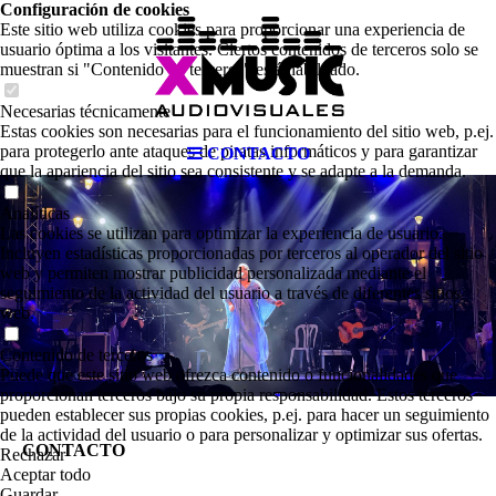
Configuración de cookies
Este sitio web utiliza cookies para proporcionar una experiencia de
usuario óptima a los visitantes. Ciertos contenidos de terceros solo se
muestran si "Contenido de terceros" está habilitado.
Necesarias técnicamente
Estas cookies son necesarias para el funcionamiento del sitio web, p.ej.
para protegerlo ante ataques de piratas informáticos y para garantizar
CONTACTO
que la apariencia del sitio sea consistente y se adapte a la demanda.
Analíticas
Las cookies se utilizan para optimizar la experiencia de usuario.
Incluyen estadísticas proporcionadas por terceros al operador del sitio
web y permiten mostrar publicidad personalizada mediante el
seguimiento de la actividad del usuario a través de diferentes sitios
web.
Contenido de terceros
Puede que este sitio web ofrezca contenido o funcionalidades que
proporcionan terceros bajo su propia responsabilidad. Estos terceros
pueden establecer sus propias cookies, p.ej. para hacer un seguimiento
de la actividad del usuario o para personalizar y optimizar sus ofertas.
CONTACTO
Rechazar
Aceptar todo
Guardar