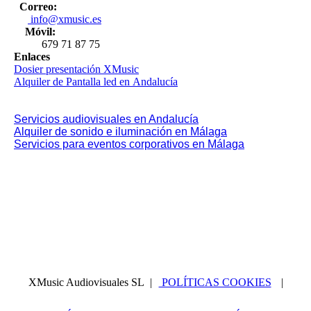
Correo:
info@xmusic.es
Móvil:
679 71 87 75
Enlaces
Dosier presentación XMusic
Alquiler de Pantalla led en Andalucía
Alquiler de Pantalla led en Malaga
Servicios Audiovisuales en Málaga
Servicios audiovisuales en Andalucía
Alquiler de sonido e iluminación en Málaga
Servicios para eventos corporativos en Málaga
XMusic Audiovisuales SL |
POLÍTICAS COOKIES
|